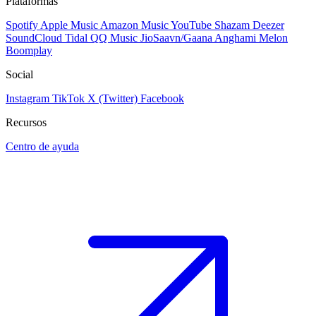
Plataformas
Spotify
Apple Music
Amazon Music
YouTube
Shazam
Deezer
SoundCloud
Tidal
QQ Music
JioSaavn/Gaana
Anghami
Melon
Boomplay
Social
Instagram
TikTok
X (Twitter)
Facebook
Recursos
Centro de ayuda