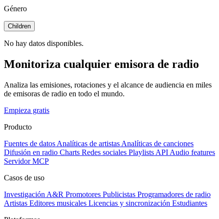
Género
Children
No hay datos disponibles.
Monitoriza cualquier emisora de radio
Analiza las emisiones, rotaciones y el alcance de audiencia en miles
de emisoras de radio en todo el mundo.
Empieza gratis
Producto
Fuentes de datos
Analíticas de artistas
Analíticas de canciones
Difusión en radio
Charts
Redes sociales
Playlists
API
Audio features
Servidor MCP
Casos de uso
Investigación A&R
Promotores
Publicistas
Programadores de radio
Artistas
Editores musicales
Licencias y sincronización
Estudiantes