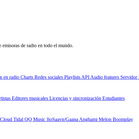
de emisoras de radio en todo el mundo.
n en radio
Charts
Redes sociales
Playlists
API
Audio features
Servido
tistas
Editores musicales
Licencias y sincronización
Estudiantes
Cloud
Tidal
QQ Music
JioSaavn/Gaana
Anghami
Melon
Boomplay