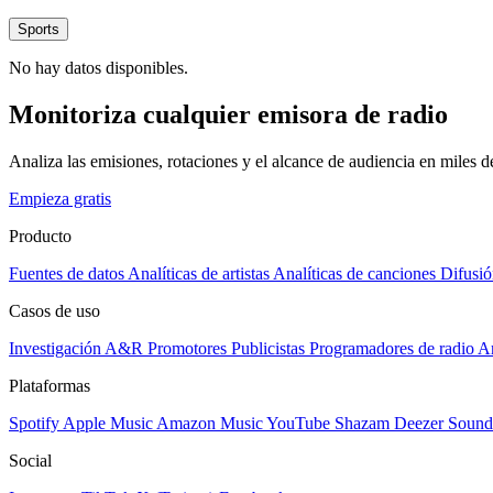
Sports
No hay datos disponibles.
Monitoriza cualquier emisora de radio
Analiza las emisiones, rotaciones y el alcance de audiencia en miles 
Empieza gratis
Producto
Fuentes de datos
Analíticas de artistas
Analíticas de canciones
Difusió
Casos de uso
Investigación A&R
Promotores
Publicistas
Programadores de radio
Ar
Plataformas
Spotify
Apple Music
Amazon Music
YouTube
Shazam
Deezer
Sound
Social