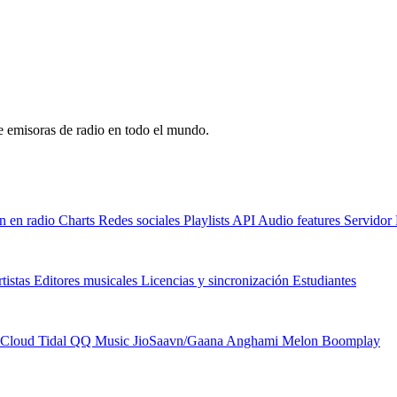
de emisoras de radio en todo el mundo.
n en radio
Charts
Redes sociales
Playlists
API
Audio features
Servido
tistas
Editores musicales
Licencias y sincronización
Estudiantes
Cloud
Tidal
QQ Music
JioSaavn/Gaana
Anghami
Melon
Boomplay