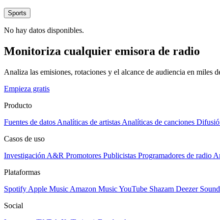
Sports
No hay datos disponibles.
Monitoriza cualquier emisora de radio
Analiza las emisiones, rotaciones y el alcance de audiencia en miles 
Empieza gratis
Producto
Fuentes de datos
Analíticas de artistas
Analíticas de canciones
Difusió
Casos de uso
Investigación A&R
Promotores
Publicistas
Programadores de radio
Ar
Plataformas
Spotify
Apple Music
Amazon Music
YouTube
Shazam
Deezer
Sound
Social