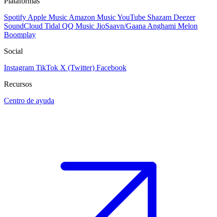
Plataformas
Spotify
Apple Music
Amazon Music
YouTube
Shazam
Deezer
SoundCloud
Tidal
QQ Music
JioSaavn/Gaana
Anghami
Melon
Boomplay
Social
Instagram
TikTok
X (Twitter)
Facebook
Recursos
Centro de ayuda