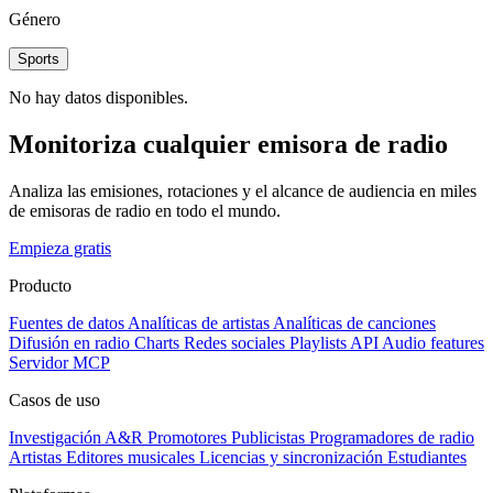
Género
Sports
No hay datos disponibles.
Monitoriza cualquier emisora de radio
Analiza las emisiones, rotaciones y el alcance de audiencia en miles
de emisoras de radio en todo el mundo.
Empieza gratis
Producto
Fuentes de datos
Analíticas de artistas
Analíticas de canciones
Difusión en radio
Charts
Redes sociales
Playlists
API
Audio features
Servidor MCP
Casos de uso
Investigación A&R
Promotores
Publicistas
Programadores de radio
Artistas
Editores musicales
Licencias y sincronización
Estudiantes