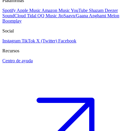
Plataformas
Spotify
Apple Music
Amazon Music
YouTube
Shazam
Deezer
SoundCloud
Tidal
QQ Music
JioSaavn/Gaana
Anghami
Melon
Boomplay
Social
Instagram
TikTok
X (Twitter)
Facebook
Recursos
Centro de ayuda