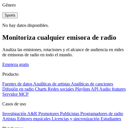
Género
Sports
No hay datos disponibles.
Monitoriza cualquier emisora de radio
Analiza las emisiones, rotaciones y el alcance de audiencia en miles
de emisoras de radio en todo el mundo.
Empieza gratis
Producto
Fuentes de datos
Analíticas de artistas
Analíticas de canciones
Difusión en radio
Charts
Redes sociales
Playlists
API
Audio features
Servidor MCP
Casos de uso
Investigación A&R
Promotores
Publicistas
Programadores de radio
Artistas
Editores musicales
Licencias y sincronización
Estudiantes