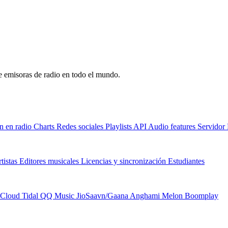
de emisoras de radio en todo el mundo.
n en radio
Charts
Redes sociales
Playlists
API
Audio features
Servido
tistas
Editores musicales
Licencias y sincronización
Estudiantes
Cloud
Tidal
QQ Music
JioSaavn/Gaana
Anghami
Melon
Boomplay