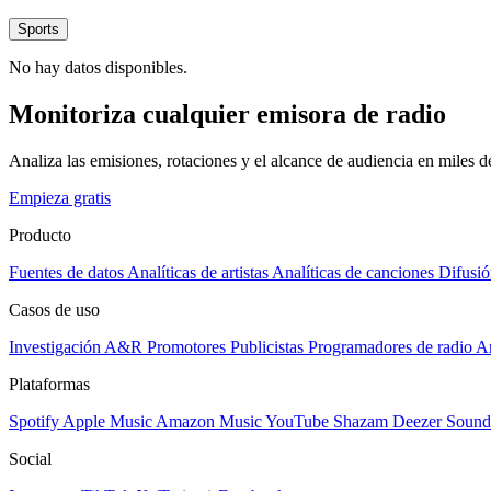
Sports
No hay datos disponibles.
Monitoriza cualquier emisora de radio
Analiza las emisiones, rotaciones y el alcance de audiencia en miles 
Empieza gratis
Producto
Fuentes de datos
Analíticas de artistas
Analíticas de canciones
Difusió
Casos de uso
Investigación A&R
Promotores
Publicistas
Programadores de radio
Ar
Plataformas
Spotify
Apple Music
Amazon Music
YouTube
Shazam
Deezer
Sound
Social