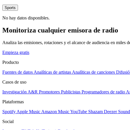
Sports
No hay datos disponibles.
Monitoriza cualquier emisora de radio
Analiza las emisiones, rotaciones y el alcance de audiencia en miles 
Empieza gratis
Producto
Fuentes de datos
Analíticas de artistas
Analíticas de canciones
Difusió
Casos de uso
Investigación A&R
Promotores
Publicistas
Programadores de radio
Ar
Plataformas
Spotify
Apple Music
Amazon Music
YouTube
Shazam
Deezer
Sound
Social