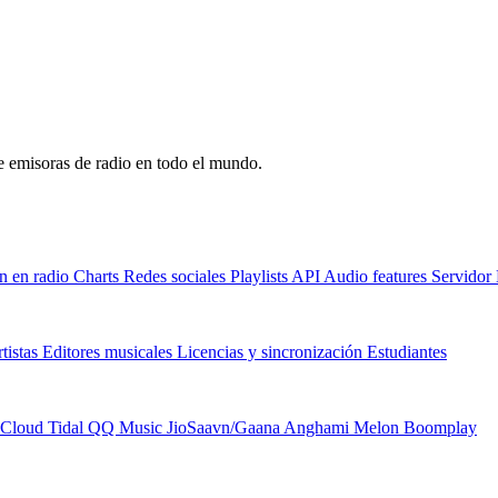
de emisoras de radio en todo el mundo.
n en radio
Charts
Redes sociales
Playlists
API
Audio features
Servido
tistas
Editores musicales
Licencias y sincronización
Estudiantes
Cloud
Tidal
QQ Music
JioSaavn/Gaana
Anghami
Melon
Boomplay