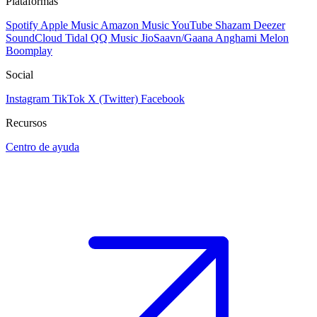
Plataformas
Spotify
Apple Music
Amazon Music
YouTube
Shazam
Deezer
SoundCloud
Tidal
QQ Music
JioSaavn/Gaana
Anghami
Melon
Boomplay
Social
Instagram
TikTok
X (Twitter)
Facebook
Recursos
Centro de ayuda