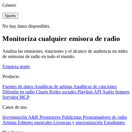
Género
Sports
No hay datos disponibles.
Monitoriza cualquier emisora de radio
Analiza las emisiones, rotaciones y el alcance de audiencia en miles
de emisoras de radio en todo el mundo.
Empieza gratis
Producto
Fuentes de datos
Analíticas de artistas
Analíticas de canciones
Difusión en radio
Charts
Redes sociales
Playlists
API
Audio features
Servidor MCP
Casos de uso
Investigación A&R
Promotores
Publicistas
Programadores de radio
Artistas
Editores musicales
Licencias y sincronización
Estudiantes