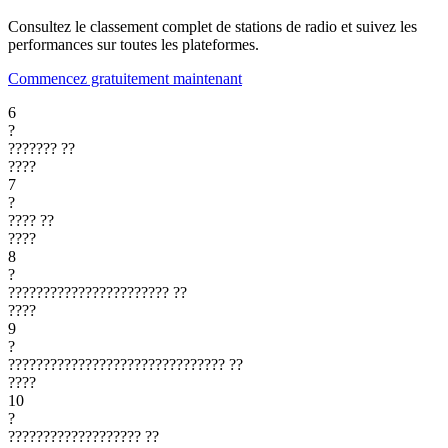
Consultez le classement complet de stations de radio et suivez les
performances sur toutes les plateformes.
Commencez gratuitement maintenant
6
?
???????
??
????
7
?
????
??
????
8
?
???????????????????????
??
????
9
?
???????????????????????????????
??
????
10
?
???????????????????
??