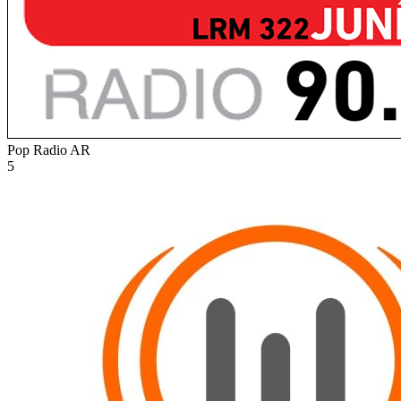
Pop Radio
AR
5