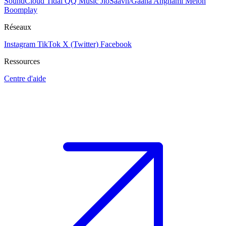
SoundCloud
Tidal
QQ Music
JioSaavn/Gaana
Anghami
Melon
Boomplay
Réseaux
Instagram
TikTok
X (Twitter)
Facebook
Ressources
Centre d'aide