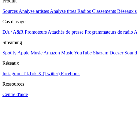
Produit
Sources
Analyse artistes
Analyse titres
Radios
Classements
Réseaux s
Cas d'usage
DA / A&R
Promoteurs
Attachés de presse
Programmateurs de radio
A
Streaming
Spotify
Apple Music
Amazon Music
YouTube
Shazam
Deezer
Sound
Réseaux
Instagram
TikTok
X (Twitter)
Facebook
Ressources
Centre d'aide