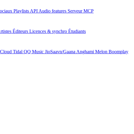
ociaux
Playlists
API
Audio features
Serveur MCP
rtistes
Éditeurs
Licences & synchro
Étudiants
Cloud
Tidal
QQ Music
JioSaavn/Gaana
Anghami
Melon
Boomplay