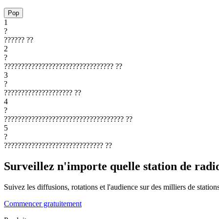
Pop
1
?
??????
??
2
?
????????????????????????????????
??
3
?
????????????????????
??
4
?
???????????????????????????????????
??
5
?
?????????????????????????????
??
Surveillez n'importe quelle station de radi
Suivez les diffusions, rotations et l'audience sur des milliers de statio
Commencer gratuitement