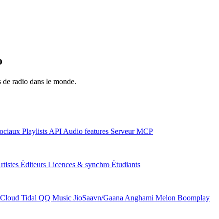
o
ns de radio dans le monde.
ociaux
Playlists
API
Audio features
Serveur MCP
rtistes
Éditeurs
Licences & synchro
Étudiants
Cloud
Tidal
QQ Music
JioSaavn/Gaana
Anghami
Melon
Boomplay