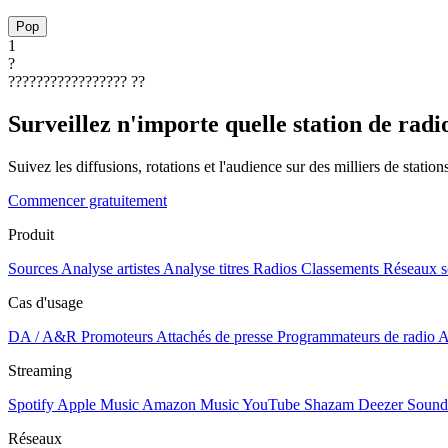
Pop
1
?
?????????????????
??
Surveillez n'importe quelle station de radi
Suivez les diffusions, rotations et l'audience sur des milliers de statio
Commencer gratuitement
Produit
Sources
Analyse artistes
Analyse titres
Radios
Classements
Réseaux s
Cas d'usage
DA / A&R
Promoteurs
Attachés de presse
Programmateurs de radio
A
Streaming
Spotify
Apple Music
Amazon Music
YouTube
Shazam
Deezer
Sound
Réseaux