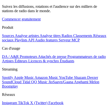
Suivez les diffusions, rotations et l'audience sur des milliers de
stations de radio dans le monde.
Commencer gratuitement
Produit
Sources
Analyse artistes
Analyse titres
Radios
Classements
Réseaux
sociaux
Playlists
API
Audio features
Serveur MCP
Cas d'usage
DA / A&R
Promoteurs
Attachés de presse
Programmateurs de radio
Artistes
Éditeurs
Licences & synchro
Étudiants
Streaming
Spotify
Apple Music
Amazon Music
YouTube
Shazam
Deezer
SoundCloud
Tidal
QQ Music
JioSaavn/Gaana
Anghami
Melon
Boomplay
Réseaux
Instagram
TikTok
X (Twitter)
Facebook