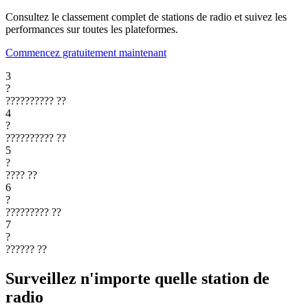
Consultez le classement complet de stations de radio et suivez les
performances sur toutes les plateformes.
Commencez gratuitement maintenant
3
?
??????????
??
4
?
??????????
??
5
?
????
??
6
?
?????????
??
7
?
??????
??
Surveillez n'importe quelle station de
radio