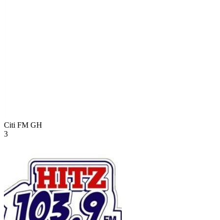
Citi FM
GH
3