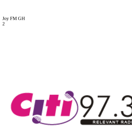
Joy FM
GH
2