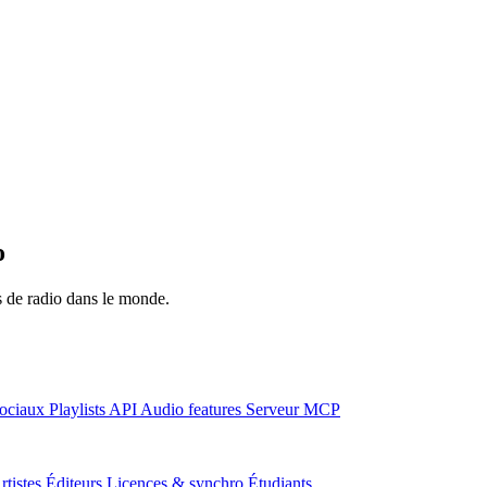
o
ns de radio dans le monde.
ociaux
Playlists
API
Audio features
Serveur MCP
rtistes
Éditeurs
Licences & synchro
Étudiants