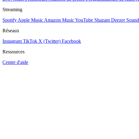
Streaming
Spotify
Apple Music
Amazon Music
YouTube
Shazam
Deezer
Sound
Réseaux
Instagram
TikTok
X (Twitter)
Facebook
Ressources
Centre d'aide