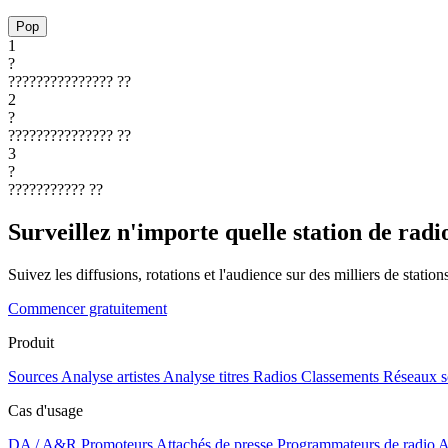
Pop
1
?
???????????????
??
2
?
???????????????
??
3
?
???????????
??
Surveillez n'importe quelle station de radi
Suivez les diffusions, rotations et l'audience sur des milliers de statio
Commencer gratuitement
Produit
Sources
Analyse artistes
Analyse titres
Radios
Classements
Réseaux s
Cas d'usage
DA / A&R
Promoteurs
Attachés de presse
Programmateurs de radio
A