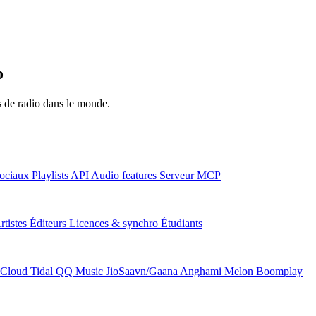
o
ns de radio dans le monde.
ociaux
Playlists
API
Audio features
Serveur MCP
rtistes
Éditeurs
Licences & synchro
Étudiants
Cloud
Tidal
QQ Music
JioSaavn/Gaana
Anghami
Melon
Boomplay