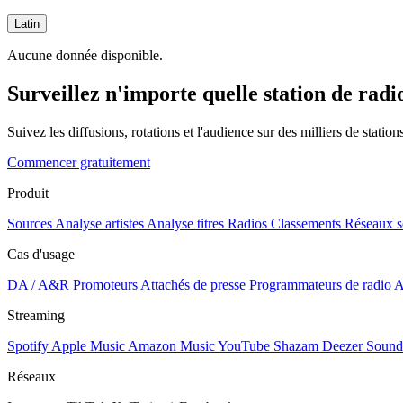
Latin
Aucune donnée disponible.
Surveillez n'importe quelle station de radi
Suivez les diffusions, rotations et l'audience sur des milliers de statio
Commencer gratuitement
Produit
Sources
Analyse artistes
Analyse titres
Radios
Classements
Réseaux s
Cas d'usage
DA / A&R
Promoteurs
Attachés de presse
Programmateurs de radio
A
Streaming
Spotify
Apple Music
Amazon Music
YouTube
Shazam
Deezer
Sound
Réseaux