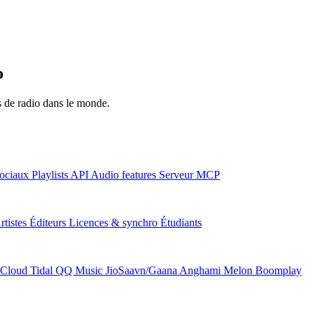
o
ns de radio dans le monde.
ociaux
Playlists
API
Audio features
Serveur MCP
rtistes
Éditeurs
Licences & synchro
Étudiants
Cloud
Tidal
QQ Music
JioSaavn/Gaana
Anghami
Melon
Boomplay