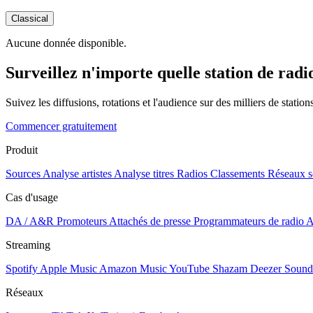
Classical
Aucune donnée disponible.
Surveillez n'importe quelle station de radi
Suivez les diffusions, rotations et l'audience sur des milliers de statio
Commencer gratuitement
Produit
Sources
Analyse artistes
Analyse titres
Radios
Classements
Réseaux s
Cas d'usage
DA / A&R
Promoteurs
Attachés de presse
Programmateurs de radio
A
Streaming
Spotify
Apple Music
Amazon Music
YouTube
Shazam
Deezer
Sound
Réseaux