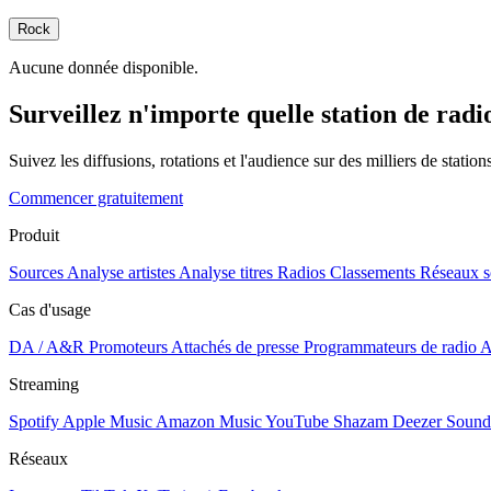
Rock
Aucune donnée disponible.
Surveillez n'importe quelle station de radi
Suivez les diffusions, rotations et l'audience sur des milliers de statio
Commencer gratuitement
Produit
Sources
Analyse artistes
Analyse titres
Radios
Classements
Réseaux s
Cas d'usage
DA / A&R
Promoteurs
Attachés de presse
Programmateurs de radio
A
Streaming
Spotify
Apple Music
Amazon Music
YouTube
Shazam
Deezer
Sound
Réseaux