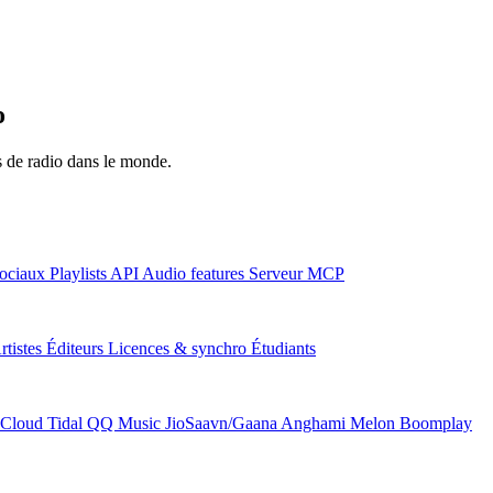
o
ns de radio dans le monde.
ociaux
Playlists
API
Audio features
Serveur MCP
rtistes
Éditeurs
Licences & synchro
Étudiants
Cloud
Tidal
QQ Music
JioSaavn/Gaana
Anghami
Melon
Boomplay