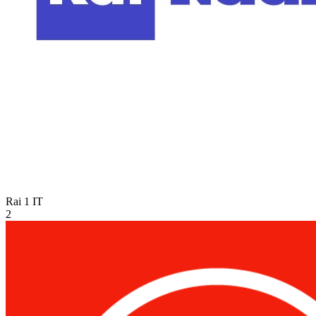
Rai 1
IT
2