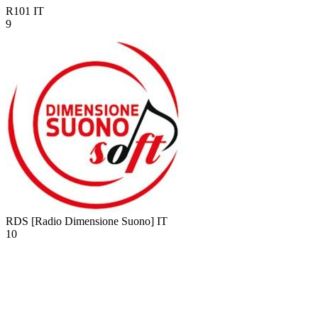
R101
IT
9
RDS [Radio Dimensione Suono]
IT
10