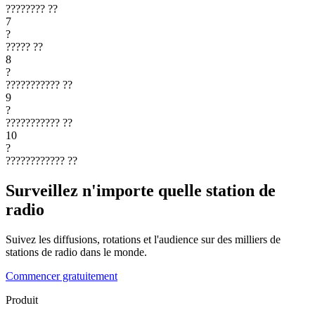
????????
??
7
?
?????
??
8
?
???????????
??
9
?
???????????
??
10
?
????????????
??
Surveillez n'importe quelle station de
radio
Suivez les diffusions, rotations et l'audience sur des milliers de
stations de radio dans le monde.
Commencer gratuitement
Produit