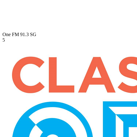
One FM 91.3
SG
5