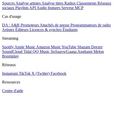
Sources
Analyse artistes
Analyse titres
Radios
Classements
Réseaux
sociaux
Playlists
API
Audio features
Serveur MCP
Cas d'usage
DA / A&R
Promoteurs
Attachés de presse
Programmateurs de radio
Artistes
Éditeurs
Licences & synchro
Étudiants
Streaming
Spotify
Apple Music
Amazon Music
YouTube
Shazam
Deezer
SoundCloud
Tidal
QQ Music
JioSaavn/Gaana
Anghami
Melon
Boomplay
Réseaux
Instagram
TikTok
X (Twitter)
Facebook
Ressources
Centre d'aide