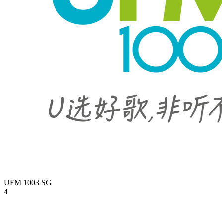
UFM 1003
SG
4