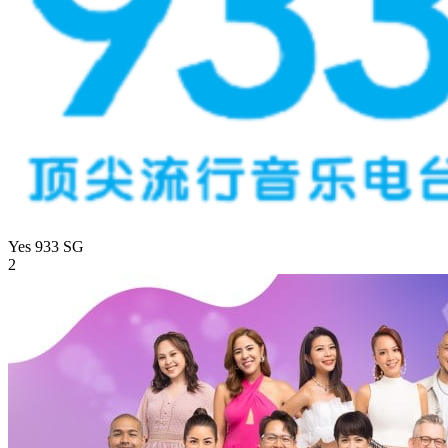
Yes 933
SG
2