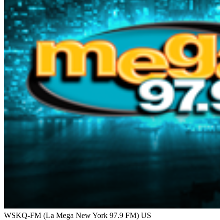
WSKQ-FM (La Mega New York 97.9 FM)
US