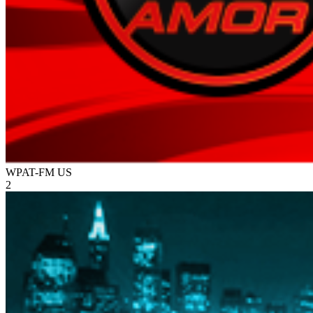
WPAT-FM
US
2