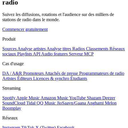
radio
Suivez les diffusions, rotations et l'audience sur des milliers de
stations de radio dans le monde.
Commencer gratuitement
Produit
Sources
Analyse artistes
Analyse titres
Radios
Classements
Réseaux
sociaux
Playlists
API
Audio features
Serveur MCP
Cas d'usage
DA / A&R
Promoteurs
Attachés de presse
Programmateurs de radio
Artistes
Éditeurs
Licences & synchro
Étudiants
Streaming
Spotify
Apple Music
Amazon Music
YouTube
Shazam
Deezer
SoundCloud
Tidal
QQ Music
JioSaavn/Gaana
Anghami
Melon
Boomplay
Réseaux
Instagram
TikTok
X (Twitter)
Facebook