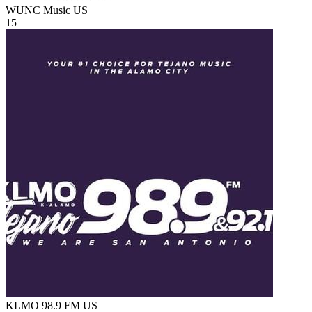
WUNC Music
US
15
KLMO 98.9 FM
US