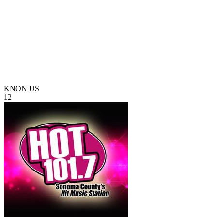
KNON
US
12