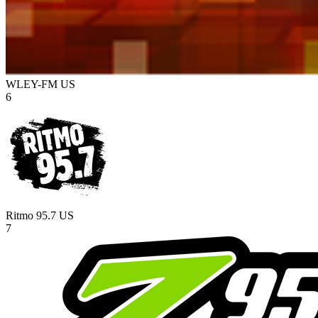
WLEY-FM
US
6
Ritmo 95.7
US
7