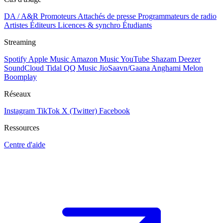
DA / A&R
Promoteurs
Attachés de presse
Programmateurs de radio
Artistes
Éditeurs
Licences & synchro
Étudiants
Streaming
Spotify
Apple Music
Amazon Music
YouTube
Shazam
Deezer
SoundCloud
Tidal
QQ Music
JioSaavn/Gaana
Anghami
Melon
Boomplay
Réseaux
Instagram
TikTok
X (Twitter)
Facebook
Ressources
Centre d'aide