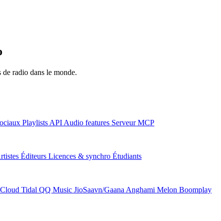
o
ns de radio dans le monde.
ociaux
Playlists
API
Audio features
Serveur MCP
rtistes
Éditeurs
Licences & synchro
Étudiants
Cloud
Tidal
QQ Music
JioSaavn/Gaana
Anghami
Melon
Boomplay