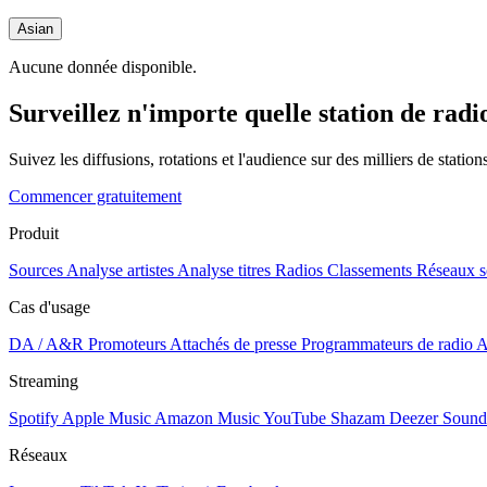
Asian
Aucune donnée disponible.
Surveillez n'importe quelle station de radi
Suivez les diffusions, rotations et l'audience sur des milliers de statio
Commencer gratuitement
Produit
Sources
Analyse artistes
Analyse titres
Radios
Classements
Réseaux s
Cas d'usage
DA / A&R
Promoteurs
Attachés de presse
Programmateurs de radio
A
Streaming
Spotify
Apple Music
Amazon Music
YouTube
Shazam
Deezer
Sound
Réseaux