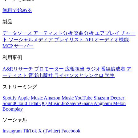
無料で始める
製品
データソース
アーティスト分析
楽曲分析
エアプレイ
チャー
ト
ソーシャルメディア
プレイリスト
API
オーディオ機能
MCP サーバー
利用事例
A&Rリサーチ
プロモーター
広報担当
ラジオ番組編成者
ア
ーティスト
音楽出版社
ライセンスとシンクロ
学生
ストリーミング
Spotify
Apple Music
Amazon Music
YouTube
Shazam
Deezer
SoundCloud
Tidal
QQ Music
JioSaavn/Gaana
Anghami
Melon
Boomplay
ソーシャル
Instagram
TikTok
X (Twitter)
Facebook