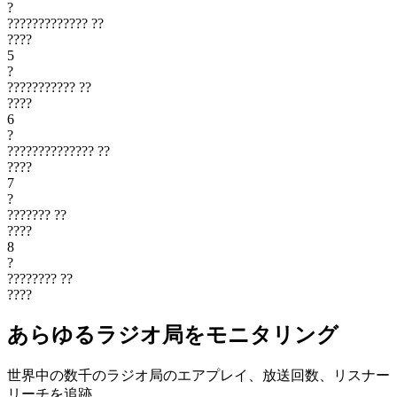
?
?????????????
??
????
5
?
???????????
??
????
6
?
??????????????
??
????
7
?
???????
??
????
8
?
????????
??
????
あらゆるラジオ局をモニタリング
世界中の数千のラジオ局のエアプレイ、放送回数、リスナー
リーチを追跡。