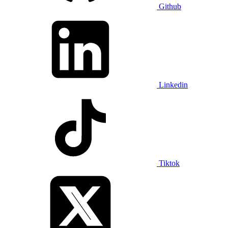
Github
Linkedin
Tiktok