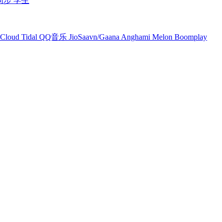
同步
学生
Cloud
Tidal
QQ音乐
JioSaavn/Gaana
Anghami
Melon
Boomplay