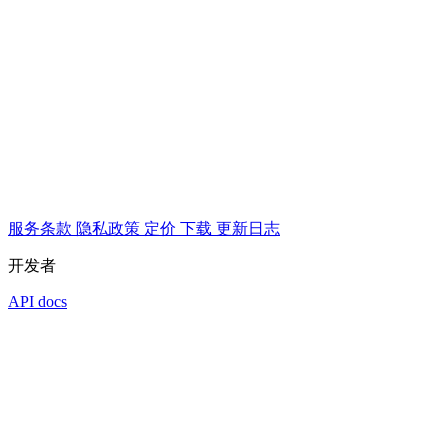
服务条款
隐私政策
定价
下载
更新日志
开发者
API docs