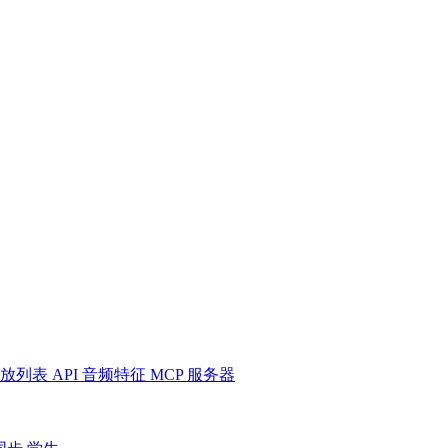
放列表
API
音频特征
MCP 服务器