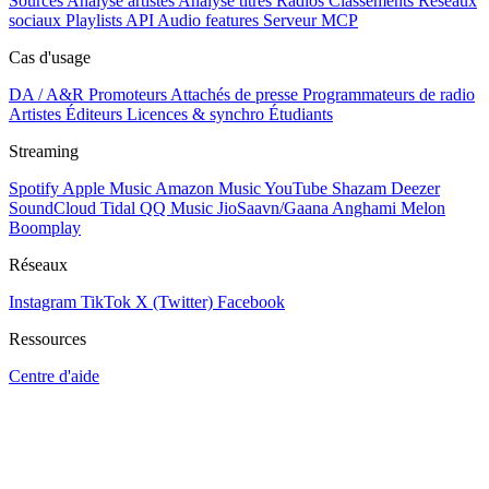
Sources
Analyse artistes
Analyse titres
Radios
Classements
Réseaux
sociaux
Playlists
API
Audio features
Serveur MCP
Cas d'usage
DA / A&R
Promoteurs
Attachés de presse
Programmateurs de radio
Artistes
Éditeurs
Licences & synchro
Étudiants
Streaming
Spotify
Apple Music
Amazon Music
YouTube
Shazam
Deezer
SoundCloud
Tidal
QQ Music
JioSaavn/Gaana
Anghami
Melon
Boomplay
Réseaux
Instagram
TikTok
X (Twitter)
Facebook
Ressources
Centre d'aide