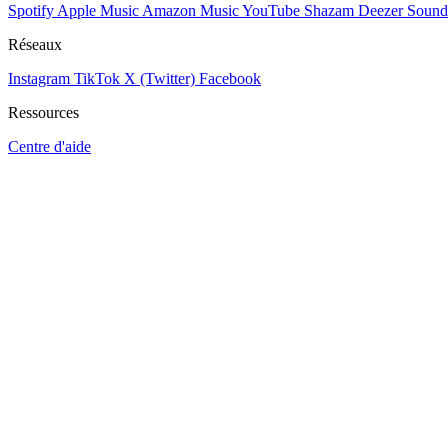
Spotify
Apple Music
Amazon Music
YouTube
Shazam
Deezer
Sound
Réseaux
Instagram
TikTok
X (Twitter)
Facebook
Ressources
Centre d'aide