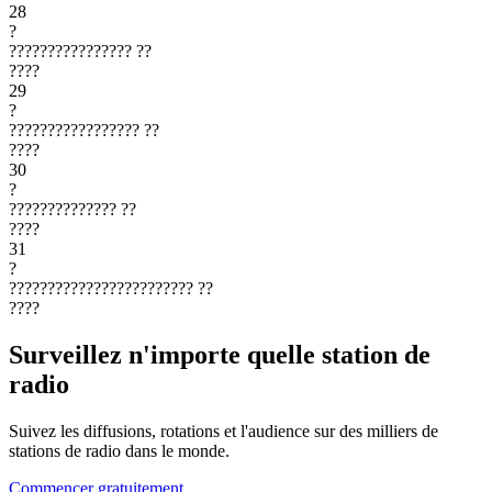
28
?
????????????????
??
????
29
?
?????????????????
??
????
30
?
??????????????
??
????
31
?
????????????????????????
??
????
Surveillez n'importe quelle station de
radio
Suivez les diffusions, rotations et l'audience sur des milliers de
stations de radio dans le monde.
Commencer gratuitement