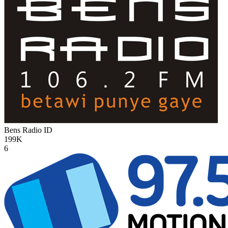
Bens Radio
ID
199K
6