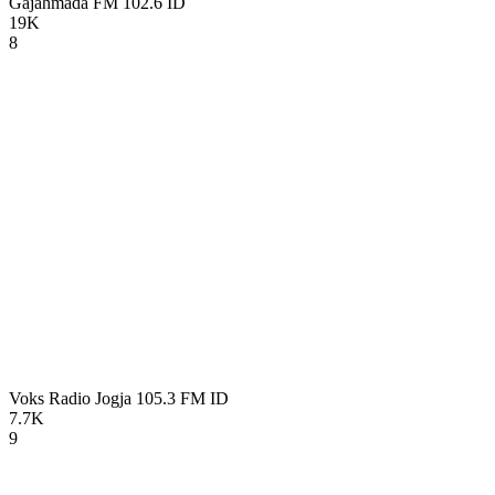
Gajahmada FM 102.6
ID
19K
8
Voks Radio Jogja 105.3 FM
ID
7.7K
9