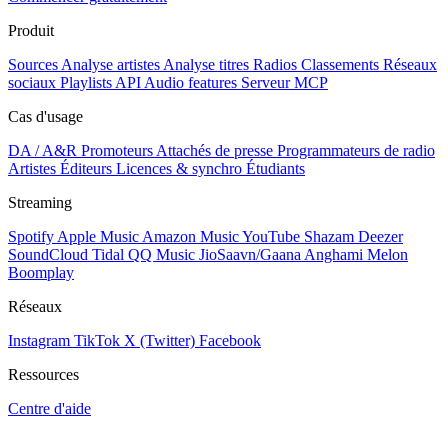
Produit
Sources
Analyse artistes
Analyse titres
Radios
Classements
Réseaux
sociaux
Playlists
API
Audio features
Serveur MCP
Cas d'usage
DA / A&R
Promoteurs
Attachés de presse
Programmateurs de radio
Artistes
Éditeurs
Licences & synchro
Étudiants
Streaming
Spotify
Apple Music
Amazon Music
YouTube
Shazam
Deezer
SoundCloud
Tidal
QQ Music
JioSaavn/Gaana
Anghami
Melon
Boomplay
Réseaux
Instagram
TikTok
X (Twitter)
Facebook
Ressources
Centre d'aide