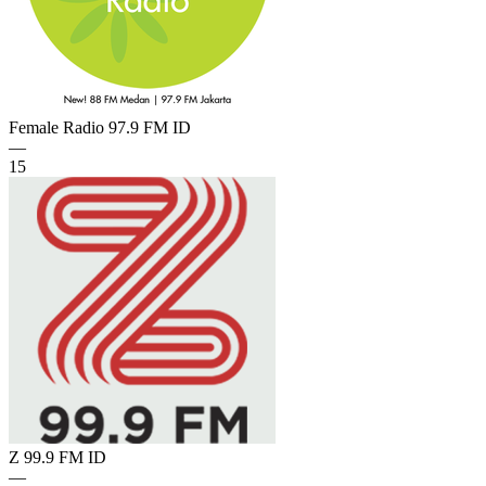
Female Radio 97.9 FM
ID
—
15
Z 99.9 FM
ID
—