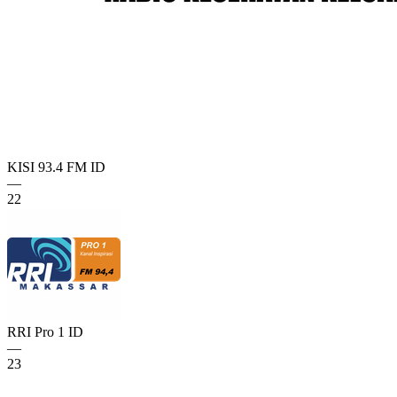
KISI 93.4 FM
ID
—
22
RRI Pro 1
ID
—
23