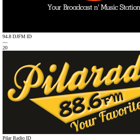
94.8 DJFM
ID
—
20
Pilar Radio
ID