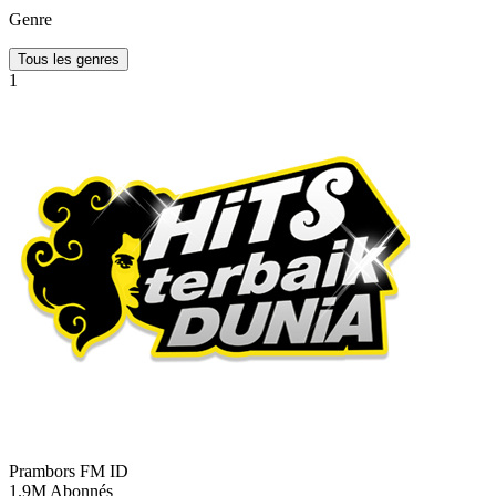
Genre
Tous les genres
1
Prambors FM
ID
1.9M
Abonnés