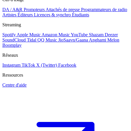
DA / A&R
Promoteurs
Attachés de presse
Programmateurs de radio
Artistes
Éditeurs
Licences & synchro
Étudiants
Streaming
Spotify
Apple Music
Amazon Music
YouTube
Shazam
Deezer
SoundCloud
Tidal
QQ Music
JioSaavn/Gaana
Anghami
Melon
Boomplay
Réseaux
Instagram
TikTok
X (Twitter)
Facebook
Ressources
Centre d'aide