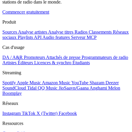
stations de radio dans le monde.
Commencer gratuitement
Produit
Sources
Analyse artistes
Analyse titres
Radios
Classements
Réseaux
sociaux
Playlists
API
Audio features
Serveur MCP
Cas d'usage
DA / A&R
Promoteurs
Attachés de presse
Programmateurs de radio
Artistes
Éditeurs
Licences & synchro
Étudiants
Streaming
Spotify
Apple Music
Amazon Music
YouTube
Shazam
Deezer
SoundCloud
Tidal
QQ Music
JioSaavn/Gaana
Anghami
Melon
Boomplay
Réseaux
Instagram
TikTok
X (Twitter)
Facebook
Ressources