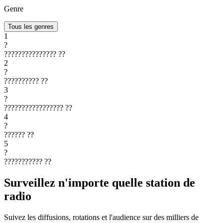
Genre
Tous les genres
1
?
???????????????
??
2
?
??????????
??
3
?
?????????????????
??
4
?
??????
??
5
?
???????????
??
Surveillez n'importe quelle station de
radio
Suivez les diffusions, rotations et l'audience sur des milliers de