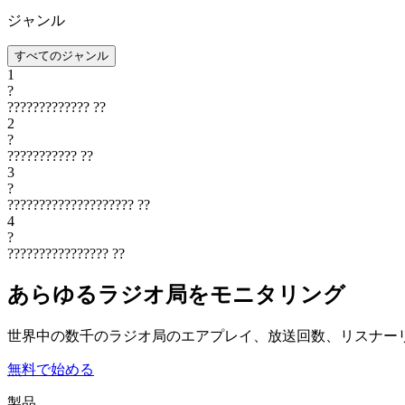
ジャンル
すべてのジャンル
1
?
?????????????
??
2
?
???????????
??
3
?
????????????????????
??
4
?
????????????????
??
あらゆるラジオ局をモニタリング
世界中の数千のラジオ局のエアプレイ、放送回数、リスナー
無料で始める
製品