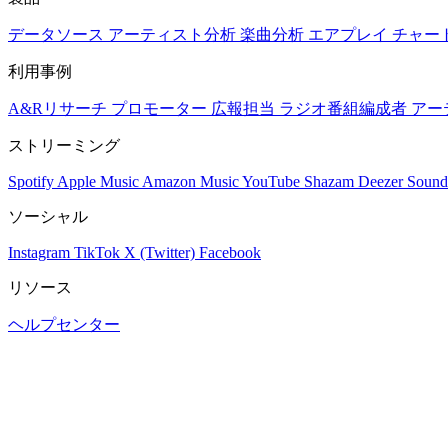
データソース
アーティスト分析
楽曲分析
エアプレイ
チャー
利用事例
A&Rリサーチ
プロモーター
広報担当
ラジオ番組編成者
アー
ストリーミング
Spotify
Apple Music
Amazon Music
YouTube
Shazam
Deezer
Sound
ソーシャル
Instagram
TikTok
X (Twitter)
Facebook
リソース
ヘルプセンター