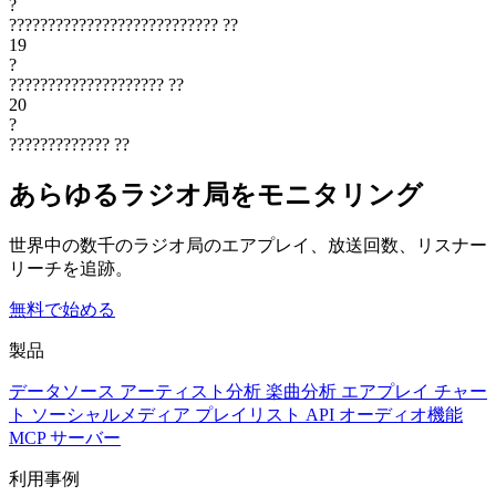
?
???????????????????????????
??
19
?
????????????????????
??
20
?
?????????????
??
あらゆるラジオ局をモニタリング
世界中の数千のラジオ局のエアプレイ、放送回数、リスナー
リーチを追跡。
無料で始める
製品
データソース
アーティスト分析
楽曲分析
エアプレイ
チャー
ト
ソーシャルメディア
プレイリスト
API
オーディオ機能
MCP サーバー
利用事例