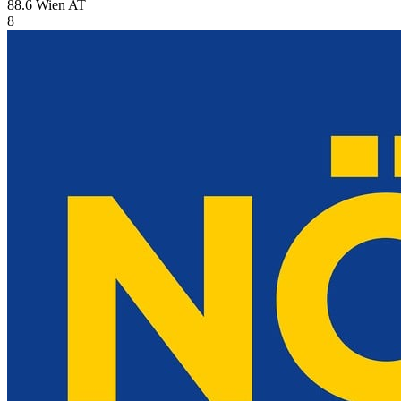
88.6 Wien
AT
8