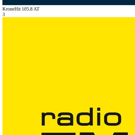
KroneHit 105.8
AT
3