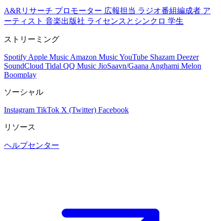
A&Rリサーチ
プロモーター
広報担当
ラジオ番組編成者
ア
ーティスト
音楽出版社
ライセンスとシンクロ
学生
ストリーミング
Spotify
Apple Music
Amazon Music
YouTube
Shazam
Deezer
SoundCloud
Tidal
QQ Music
JioSaavn/Gaana
Anghami
Melon
Boomplay
ソーシャル
Instagram
TikTok
X (Twitter)
Facebook
リソース
ヘルプセンター