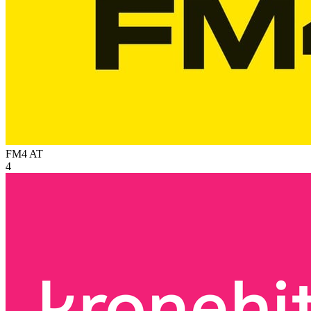
FM4
AT
4