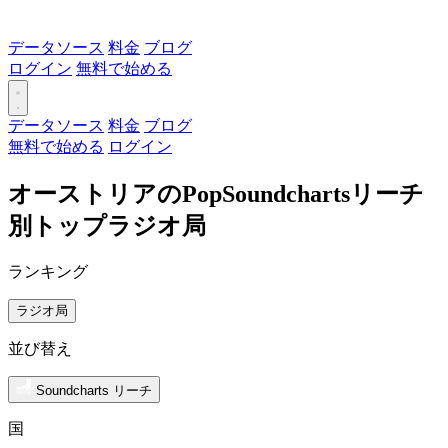
データソース
料金
ブログ
ログイン
無料で始める
データソース
料金
ブログ
無料で始める
ログイン
オーストリアのPopSoundchartsリーチ
別トップラジオ局
ランキング
ラジオ局
並び替え
Soundcharts リーチ
国