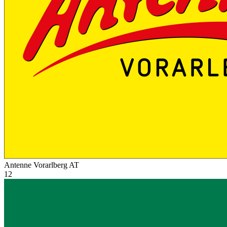
Antenne Vorarlberg
AT
12