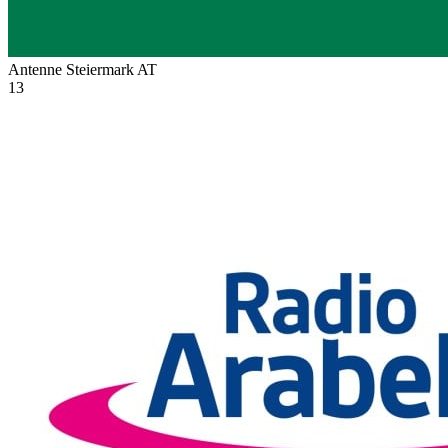
Antenne Steiermark
AT
13