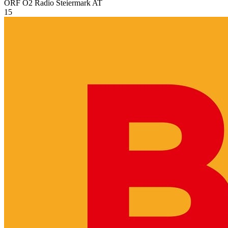
ORF Ö2 Radio Steiermark
AT
15