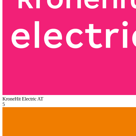
KroneHit Electric
AT
5