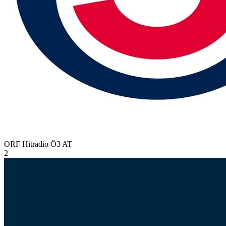
ORF Hitradio Ö3
AT
2