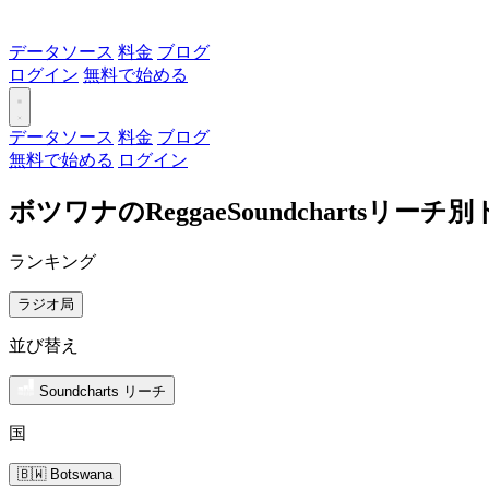
データソース
料金
ブログ
ログイン
無料で始める
データソース
料金
ブログ
無料で始める
ログイン
ボツワナのReggaeSoundchartsリー
ランキング
ラジオ局
並び替え
Soundcharts リーチ
国
🇧🇼 Botswana