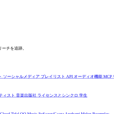
リーチを追跡。
ト
ソーシャルメディア
プレイリスト
API
オーディオ機能
MCP
ティスト
音楽出版社
ライセンスとシンクロ
学生
Cloud
Tidal
QQ Music
JioSaavn/Gaana
Anghami
Melon
Boomplay