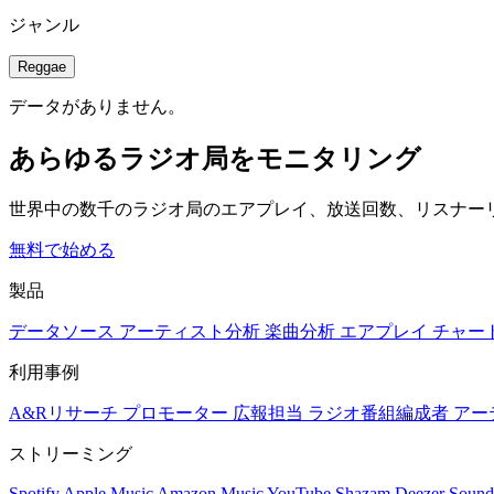
ジャンル
Reggae
データがありません。
あらゆるラジオ局をモニタリング
世界中の数千のラジオ局のエアプレイ、放送回数、リスナー
無料で始める
製品
データソース
アーティスト分析
楽曲分析
エアプレイ
チャー
利用事例
A&Rリサーチ
プロモーター
広報担当
ラジオ番組編成者
アー
ストリーミング
Spotify
Apple Music
Amazon Music
YouTube
Shazam
Deezer
Sound