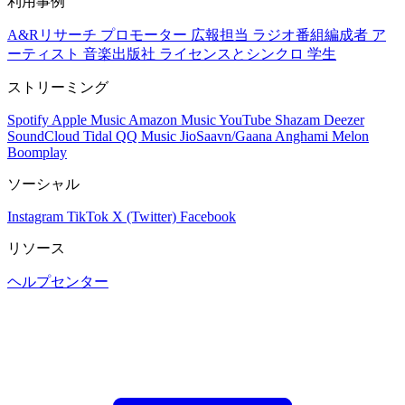
利用事例
A&Rリサーチ
プロモーター
広報担当
ラジオ番組編成者
ア
ーティスト
音楽出版社
ライセンスとシンクロ
学生
ストリーミング
Spotify
Apple Music
Amazon Music
YouTube
Shazam
Deezer
SoundCloud
Tidal
QQ Music
JioSaavn/Gaana
Anghami
Melon
Boomplay
ソーシャル
Instagram
TikTok
X (Twitter)
Facebook
リソース
ヘルプセンター