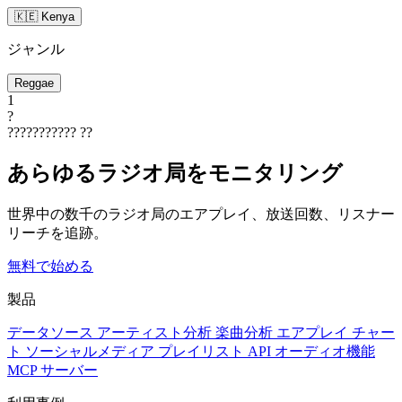
🇰🇪 Kenya
ジャンル
Reggae
1
?
???????????
??
あらゆるラジオ局をモニタリング
世界中の数千のラジオ局のエアプレイ、放送回数、リスナー
リーチを追跡。
無料で始める
製品
データソース
アーティスト分析
楽曲分析
エアプレイ
チャー
ト
ソーシャルメディア
プレイリスト
API
オーディオ機能
MCP サーバー