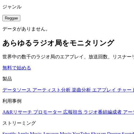
ジャンル
Reggae
データがありません。
あらゆるラジオ局をモニタリング
世界中の数千のラジオ局のエアプレイ、放送回数、リスナー
無料で始める
製品
データソース
アーティスト分析
楽曲分析
エアプレイ
チャー
利用事例
A&Rリサーチ
プロモーター
広報担当
ラジオ番組編成者
アー
ストリーミング
Spotify
Apple Music
Amazon Music
YouTube
Shazam
Deezer
Sound