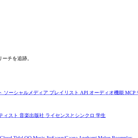
リーチを追跡。
ト
ソーシャルメディア
プレイリスト
API
オーディオ機能
MCP
ティスト
音楽出版社
ライセンスとシンクロ
学生
Cloud
Tidal
QQ Music
JioSaavn/Gaana
Anghami
Melon
Boomplay