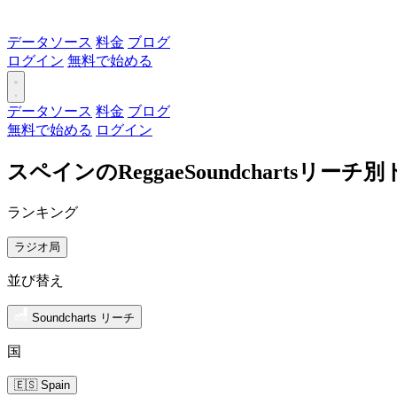
データソース
料金
ブログ
ログイン
無料で始める
データソース
料金
ブログ
無料で始める
ログイン
スペインのReggaeSoundchartsリー
ランキング
ラジオ局
並び替え
Soundcharts リーチ
国
🇪🇸 Spain