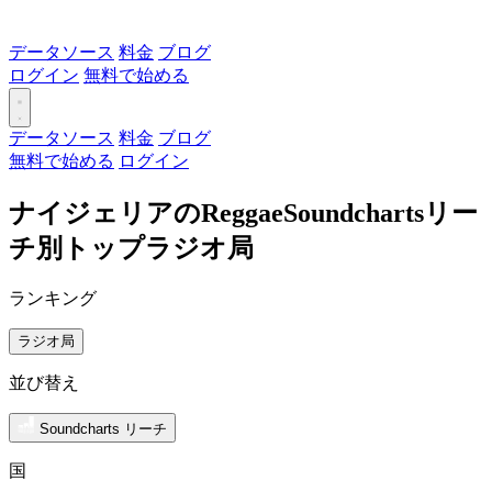
データソース
料金
ブログ
ログイン
無料で始める
データソース
料金
ブログ
無料で始める
ログイン
ナイジェリアのReggaeSoundchartsリー
チ別トップラジオ局
ランキング
ラジオ局
並び替え
Soundcharts リーチ
国