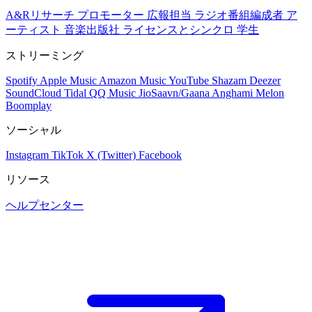
A&Rリサーチ
プロモーター
広報担当
ラジオ番組編成者
ア
ーティスト
音楽出版社
ライセンスとシンクロ
学生
ストリーミング
Spotify
Apple Music
Amazon Music
YouTube
Shazam
Deezer
SoundCloud
Tidal
QQ Music
JioSaavn/Gaana
Anghami
Melon
Boomplay
ソーシャル
Instagram
TikTok
X (Twitter)
Facebook
リソース
ヘルプセンター