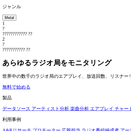
ジャンル
Metal
1
?
????????????
??
2
?
???????????
??
あらゆるラジオ局をモニタリング
世界中の数千のラジオ局のエアプレイ、放送回数、リスナー
無料で始める
製品
データソース
アーティスト分析
楽曲分析
エアプレイ
チャー
利用事例
A&Rリサーチ
プロモーター
広報担当
ラジオ番組編成者
アー