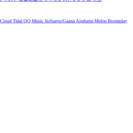
Cloud
Tidal
QQ Music
JioSaavn/Gaana
Anghami
Melon
Boomplay