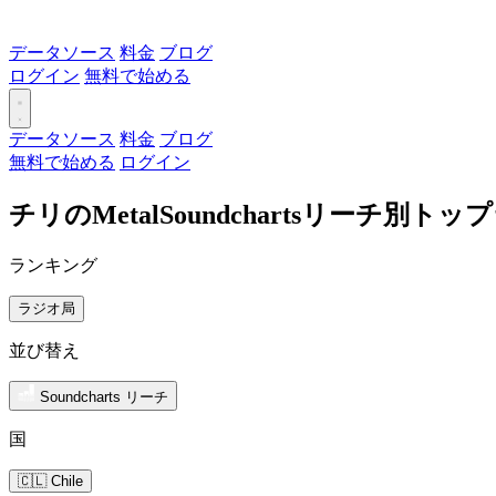
データソース
料金
ブログ
ログイン
無料で始める
データソース
料金
ブログ
無料で始める
ログイン
チリのMetalSoundchartsリーチ別ト
ランキング
ラジオ局
並び替え
Soundcharts リーチ
国
🇨🇱 Chile