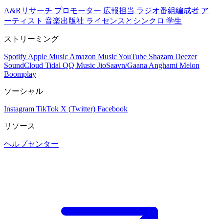
A&Rリサーチ
プロモーター
広報担当
ラジオ番組編成者
ア
ーティスト
音楽出版社
ライセンスとシンクロ
学生
ストリーミング
Spotify
Apple Music
Amazon Music
YouTube
Shazam
Deezer
SoundCloud
Tidal
QQ Music
JioSaavn/Gaana
Anghami
Melon
Boomplay
ソーシャル
Instagram
TikTok
X (Twitter)
Facebook
リソース
ヘルプセンター