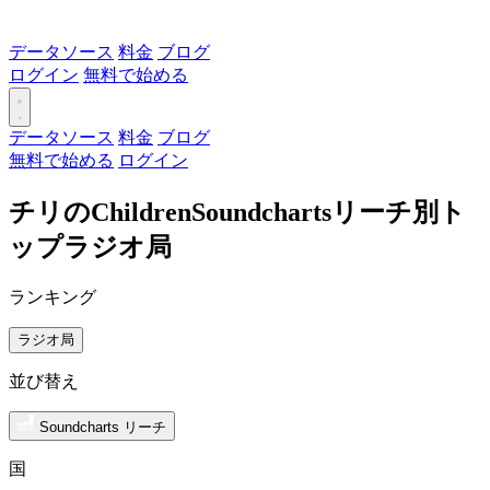
データソース
料金
ブログ
ログイン
無料で始める
データソース
料金
ブログ
無料で始める
ログイン
チリのChildrenSoundchartsリーチ別ト
ップラジオ局
ランキング
ラジオ局
並び替え
Soundcharts リーチ
国