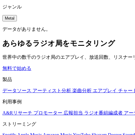
ジャンル
Metal
データがありません。
あらゆるラジオ局をモニタリング
世界中の数千のラジオ局のエアプレイ、放送回数、リスナー
無料で始める
製品
データソース
アーティスト分析
楽曲分析
エアプレイ
チャー
利用事例
A&Rリサーチ
プロモーター
広報担当
ラジオ番組編成者
アー
ストリーミング
Spotify
Apple Music
Amazon Music
YouTube
Shazam
Deezer
Sound