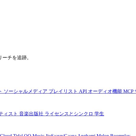
リーチを追跡。
ト
ソーシャルメディア
プレイリスト
API
オーディオ機能
MCP
ティスト
音楽出版社
ライセンスとシンクロ
学生
Cloud
Tidal
QQ Music
JioSaavn/Gaana
Anghami
Melon
Boomplay