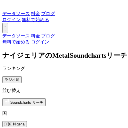
データソース
料金
ブログ
ログイン
無料で始める
データソース
料金
ブログ
無料で始める
ログイン
ナイジェリアのMetalSoundcharts
ランキング
ラジオ局
並び替え
Soundcharts リーチ
国
🇳🇬 Nigeria