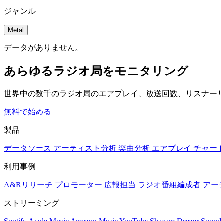
ジャンル
Metal
データがありません。
あらゆるラジオ局をモニタリング
世界中の数千のラジオ局のエアプレイ、放送回数、リスナー
無料で始める
製品
データソース
アーティスト分析
楽曲分析
エアプレイ
チャー
利用事例
A&Rリサーチ
プロモーター
広報担当
ラジオ番組編成者
アー
ストリーミング
Spotify
Apple Music
Amazon Music
YouTube
Shazam
Deezer
Sound