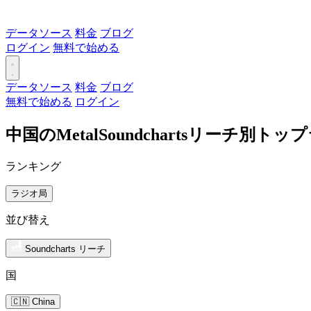
データソース
料金
ブログ
ログイン
無料で始める
データソース
料金
ブログ
無料で始める
ログイン
中国のMetalSoundchartsリーチ別ト
ランキング
ラジオ局
並び替え
Soundcharts リーチ
国
🇨🇳 China