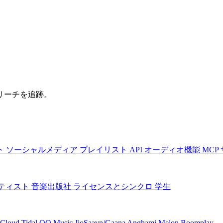
リーチを追跡。
ト
ソーシャルメディア
プレイリスト
API
オーディオ機能
MCP
ティスト
音楽出版社
ライセンスとシンクロ
学生
Cloud
Tidal
QQ Music
JioSaavn/Gaana
Anghami
Melon
Boomplay