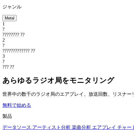
ジャンル
Metal
1
?
????????
??
2
?
?????????????
??
3
?
???
??
あらゆるラジオ局をモニタリング
世界中の数千のラジオ局のエアプレイ、放送回数、リスナー
無料で始める
製品
データソース
アーティスト分析
楽曲分析
エアプレイ
チャー