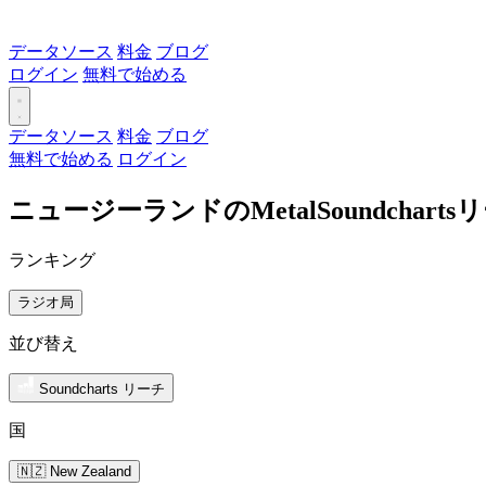
データソース
料金
ブログ
ログイン
無料で始める
データソース
料金
ブログ
無料で始める
ログイン
ニュージーランドのMetalSoundchar
ランキング
ラジオ局
並び替え
Soundcharts リーチ
国
🇳🇿 New Zealand