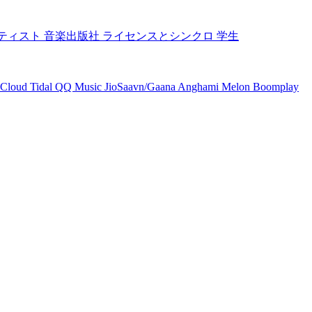
ティスト
音楽出版社
ライセンスとシンクロ
学生
Cloud
Tidal
QQ Music
JioSaavn/Gaana
Anghami
Melon
Boomplay