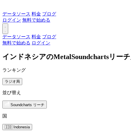
データソース
料金
ブログ
ログイン
無料で始める
データソース
料金
ブログ
無料で始める
ログイン
インドネシアのMetalSoundcharts
ランキング
ラジオ局
並び替え
Soundcharts リーチ
国
🇮🇩 Indonesia