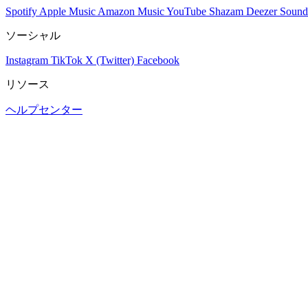
Spotify
Apple Music
Amazon Music
YouTube
Shazam
Deezer
Sound
ソーシャル
Instagram
TikTok
X (Twitter)
Facebook
リソース
ヘルプセンター