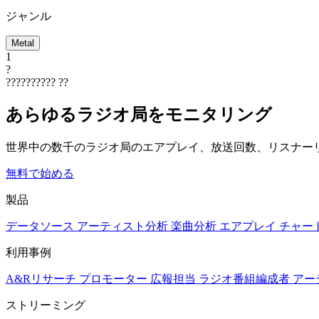
ジャンル
Metal
1
?
??????????
??
あらゆるラジオ局をモニタリング
世界中の数千のラジオ局のエアプレイ、放送回数、リスナー
無料で始める
製品
データソース
アーティスト分析
楽曲分析
エアプレイ
チャー
利用事例
A&Rリサーチ
プロモーター
広報担当
ラジオ番組編成者
アー
ストリーミング