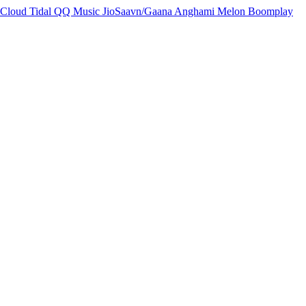
Cloud
Tidal
QQ Music
JioSaavn/Gaana
Anghami
Melon
Boomplay