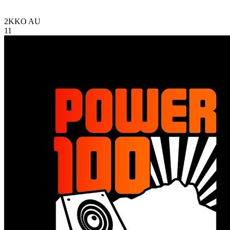
2KKO
AU
11