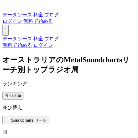
データソース
料金
ブログ
ログイン
無料で始める
データソース
料金
ブログ
無料で始める
ログイン
オーストラリアのMetalSoundchartsリ
ーチ別トップラジオ局
ランキング
ラジオ局
並び替え
Soundcharts リーチ
国