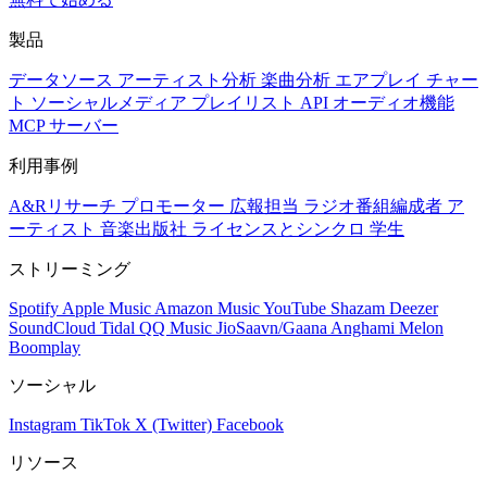
製品
データソース
アーティスト分析
楽曲分析
エアプレイ
チャー
ト
ソーシャルメディア
プレイリスト
API
オーディオ機能
MCP サーバー
利用事例
A&Rリサーチ
プロモーター
広報担当
ラジオ番組編成者
ア
ーティスト
音楽出版社
ライセンスとシンクロ
学生
ストリーミング
Spotify
Apple Music
Amazon Music
YouTube
Shazam
Deezer
SoundCloud
Tidal
QQ Music
JioSaavn/Gaana
Anghami
Melon
Boomplay
ソーシャル
Instagram
TikTok
X (Twitter)
Facebook
リソース