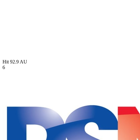
Hit 92.9
AU
6