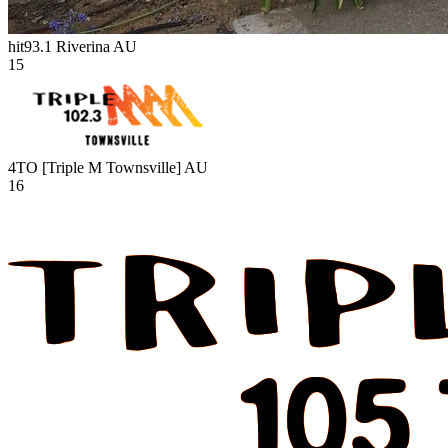
hit93.1 Riverina
AU
15
4TO [Triple M Townsville]
AU
16