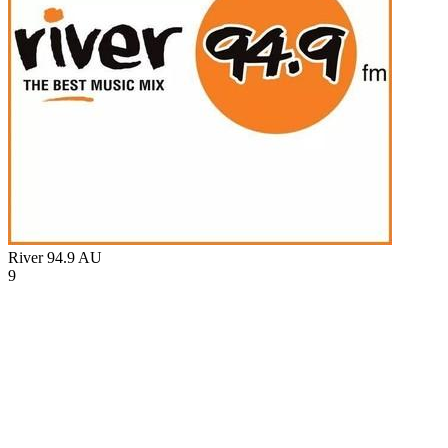
River 94.9
AU
9