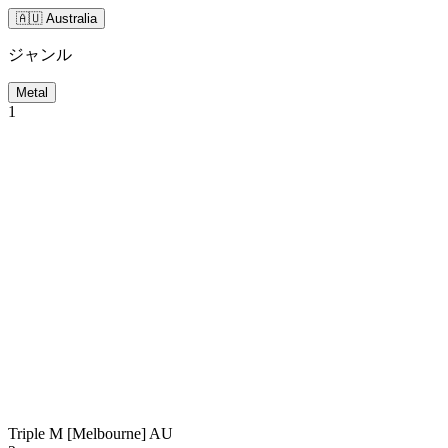
🇦🇺 Australia
ジャンル
Metal
1
Triple M [Melbourne]
AU