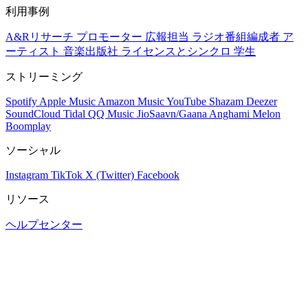
利用事例
A&Rリサーチ
プロモーター
広報担当
ラジオ番組編成者
ア
ーティスト
音楽出版社
ライセンスとシンクロ
学生
ストリーミング
Spotify
Apple Music
Amazon Music
YouTube
Shazam
Deezer
SoundCloud
Tidal
QQ Music
JioSaavn/Gaana
Anghami
Melon
Boomplay
ソーシャル
Instagram
TikTok
X (Twitter)
Facebook
リソース
ヘルプセンター