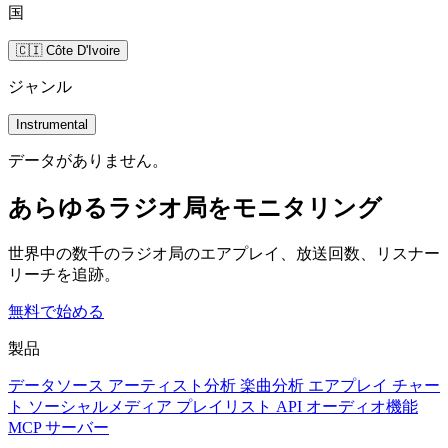
国
🇨🇮 Côte D'Ivoire
ジャンル
Instrumental
データがありません。
あらゆるラジオ局をモニタリング
世界中の数千のラジオ局のエアプレイ、放送回数、リスナー
リーチを追跡。
無料で始める
製品
データソース
アーティスト分析
楽曲分析
エアプレイ
チャー
ト
ソーシャルメディア
プレイリスト
API
オーディオ機能
MCP サーバー