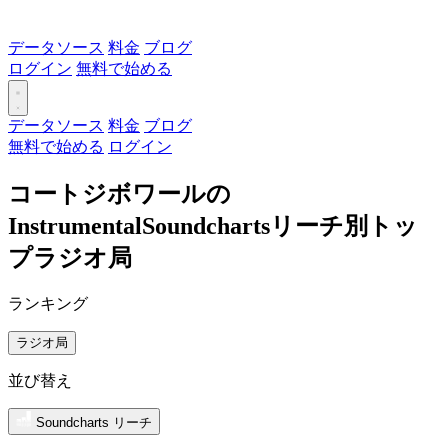
データソース
料金
ブログ
ログイン
無料で始める
データソース
料金
ブログ
無料で始める
ログイン
コートジボワールの
InstrumentalSoundchartsリーチ別トッ
プラジオ局
ランキング
ラジオ局
並び替え
Soundcharts リーチ