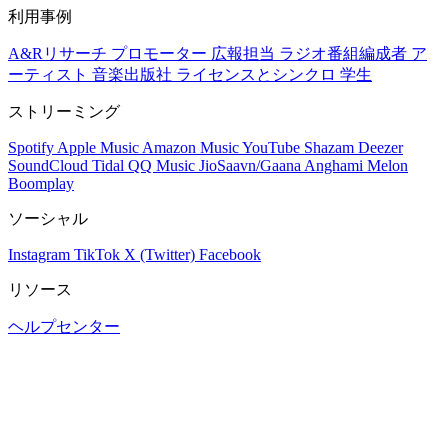
利用事例
A&Rリサーチ
プロモーター
広報担当
ラジオ番組編成者
ア
ーティスト
音楽出版社
ライセンスとシンクロ
学生
ストリーミング
Spotify
Apple Music
Amazon Music
YouTube
Shazam
Deezer
SoundCloud
Tidal
QQ Music
JioSaavn/Gaana
Anghami
Melon
Boomplay
ソーシャル
Instagram
TikTok
X (Twitter)
Facebook
リソース
ヘルプセンター