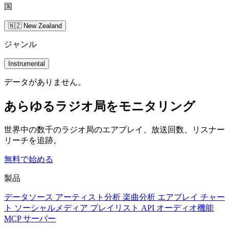
国
🇳🇿 New Zealand
ジャンル
Instrumental
データがありません。
あらゆるラジオ局をモニタリング
世界中の数千のラジオ局のエアプレイ、放送回数、リスナー
リーチを追跡。
無料で始める
製品
データソース
アーティスト分析
楽曲分析
エアプレイ
チャー
ト
ソーシャルメディア
プレイリスト
API
オーディオ機能
MCP サーバー