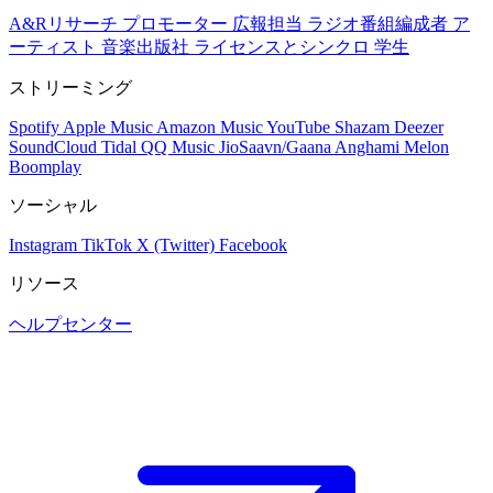
A&Rリサーチ
プロモーター
広報担当
ラジオ番組編成者
ア
ーティスト
音楽出版社
ライセンスとシンクロ
学生
ストリーミング
Spotify
Apple Music
Amazon Music
YouTube
Shazam
Deezer
SoundCloud
Tidal
QQ Music
JioSaavn/Gaana
Anghami
Melon
Boomplay
ソーシャル
Instagram
TikTok
X (Twitter)
Facebook
リソース
ヘルプセンター