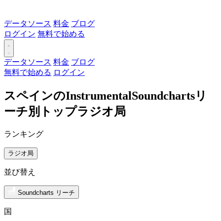
データソース
料金
ブログ
ログイン
無料で始める
データソース
料金
ブログ
無料で始める
ログイン
スペインのInstrumentalSoundchartsリ
ーチ別トップラジオ局
ランキング
ラジオ局
並び替え
Soundcharts リーチ
国