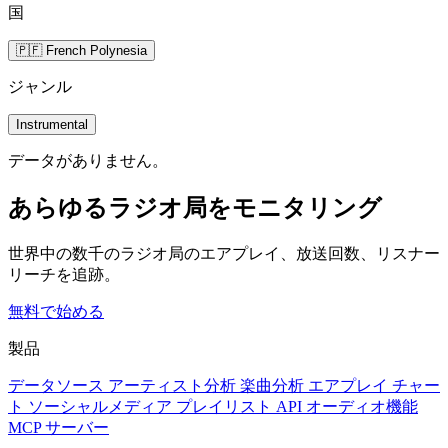
国
🇵🇫 French Polynesia
ジャンル
Instrumental
データがありません。
あらゆるラジオ局をモニタリング
世界中の数千のラジオ局のエアプレイ、放送回数、リスナー
リーチを追跡。
無料で始める
製品
データソース
アーティスト分析
楽曲分析
エアプレイ
チャー
ト
ソーシャルメディア
プレイリスト
API
オーディオ機能
MCP サーバー