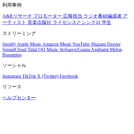
利用事例
A&Rリサーチ
プロモーター
広報担当
ラジオ番組編成者
ア
ーティスト
音楽出版社
ライセンスとシンクロ
学生
ストリーミング
Spotify
Apple Music
Amazon Music
YouTube
Shazam
Deezer
SoundCloud
Tidal
QQ Music
JioSaavn/Gaana
Anghami
Melon
Boomplay
ソーシャル
Instagram
TikTok
X (Twitter)
Facebook
リソース
ヘルプセンター