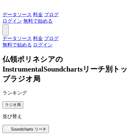
データソース
料金
ブログ
ログイン
無料で始める
データソース
料金
ブログ
無料で始める
ログイン
仏領ポリネシアの
InstrumentalSoundchartsリーチ別トッ
プラジオ局
ランキング
ラジオ局
並び替え
Soundcharts リーチ