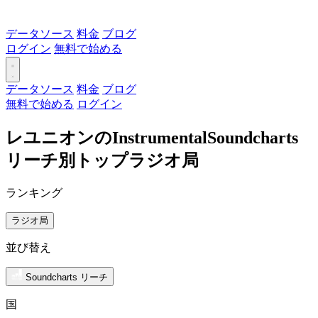
データソース
料金
ブログ
ログイン
無料で始める
データソース
料金
ブログ
無料で始める
ログイン
レユニオンのInstrumentalSoundcharts
リーチ別トップラジオ局
ランキング
ラジオ局
並び替え
Soundcharts リーチ
国