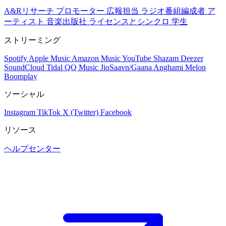
A&Rリサーチ
プロモーター
広報担当
ラジオ番組編成者
ア
ーティスト
音楽出版社
ライセンスとシンクロ
学生
ストリーミング
Spotify
Apple Music
Amazon Music
YouTube
Shazam
Deezer
SoundCloud
Tidal
QQ Music
JioSaavn/Gaana
Anghami
Melon
Boomplay
ソーシャル
Instagram
TikTok
X (Twitter)
Facebook
リソース
ヘルプセンター