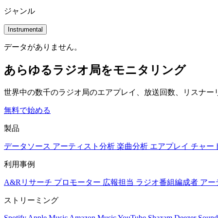
ジャンル
Instrumental
データがありません。
あらゆるラジオ局をモニタリング
世界中の数千のラジオ局のエアプレイ、放送回数、リスナー
無料で始める
製品
データソース
アーティスト分析
楽曲分析
エアプレイ
チャー
利用事例
A&Rリサーチ
プロモーター
広報担当
ラジオ番組編成者
アー
ストリーミング
Spotify
Apple Music
Amazon Music
YouTube
Shazam
Deezer
Sound