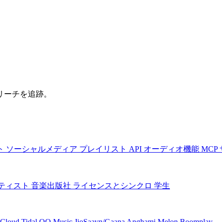
リーチを追跡。
ト
ソーシャルメディア
プレイリスト
API
オーディオ機能
MCP
ティスト
音楽出版社
ライセンスとシンクロ
学生
Cloud
Tidal
QQ Music
JioSaavn/Gaana
Anghami
Melon
Boomplay