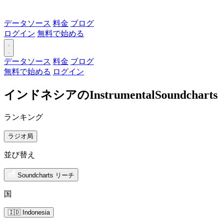
データソース
料金
ブログ
ログイン
無料で始める
データソース
料金
ブログ
無料で始める
ログイン
インドネシアのInstrumentalSoundc
ランキング
ラジオ局
並び替え
Soundcharts リーチ
国
🇮🇩 Indonesia