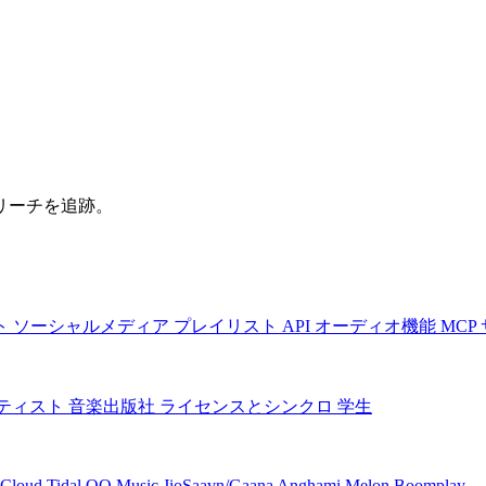
リーチを追跡。
ト
ソーシャルメディア
プレイリスト
API
オーディオ機能
MCP
ティスト
音楽出版社
ライセンスとシンクロ
学生
Cloud
Tidal
QQ Music
JioSaavn/Gaana
Anghami
Melon
Boomplay