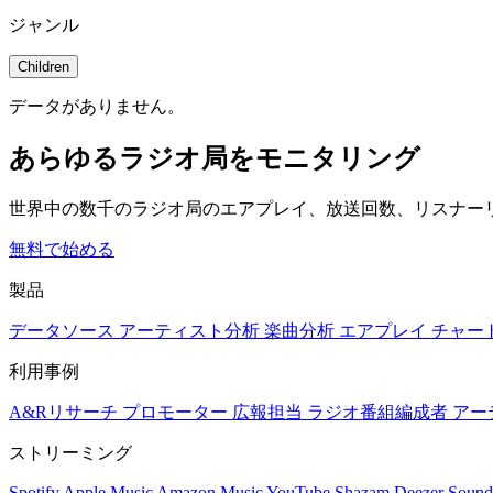
ジャンル
Children
データがありません。
あらゆるラジオ局をモニタリング
世界中の数千のラジオ局のエアプレイ、放送回数、リスナー
無料で始める
製品
データソース
アーティスト分析
楽曲分析
エアプレイ
チャー
利用事例
A&Rリサーチ
プロモーター
広報担当
ラジオ番組編成者
アー
ストリーミング
Spotify
Apple Music
Amazon Music
YouTube
Shazam
Deezer
Sound