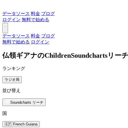
データソース
料金
ブログ
ログイン
無料で始める
データソース
料金
ブログ
無料で始める
ログイン
仏領ギアナのChildrenSoundchart
ランキング
ラジオ局
並び替え
Soundcharts リーチ
国
🇬🇫 French Guiana